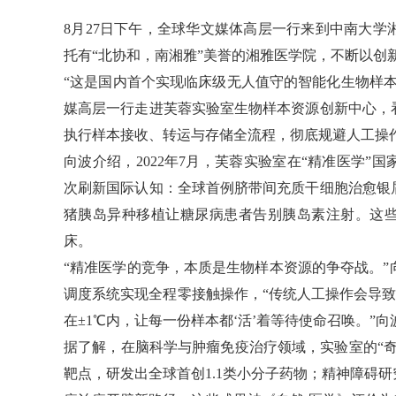
8月27日下午，全球华文媒体高层一行来到中南大
托有“北协和，南湘雅”美誉的湘雅医学院，不断以创
“这是国内首个实现临床级无人值守的智能化生物样
媒高层一行走进芙蓉实验室生物样本资源创新中心，
执行样本接收、转运与存储全流程，彻底规避人工操
向波介绍，2022年7月，芙蓉实验室在“精准医学
次刷新国际认知：全球首例脐带间充质干细胞治愈银
猪胰岛异种移植让糖尿病患者告别胰岛素注射。这些
床。
“精准医学的竞争，本质是生物样本资源的争夺战。”
调度系统实现全程零接触操作，“传统人工操作会导致
在±1℃内，让每一份样本都‘活’着等待使命召唤。”向
据了解，在脑科学与肿瘤免疫治疗领域，实验室的“
靶点，研发出全球首创1.1类小分子药物；精神障碍