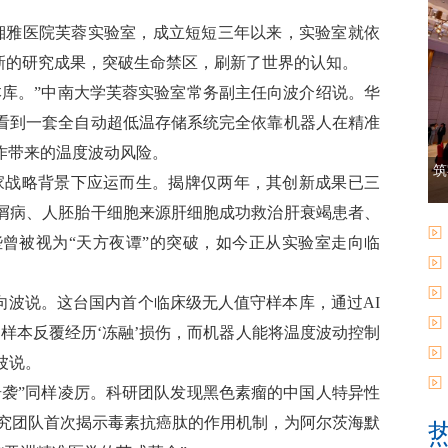
学湘雅医院芙蓉实验室，成立短短三年以来，实验室就依
新的研究成果，突破生命禁区，刷新了世界的认知。
本库。”中南大学芙蓉实验室常务副主任向波介绍说。华
看到一套全自动超低温存储系统完全依靠机器人在精准
作带来的温度波动风险。
筑
”国家战略背景下应运而生。揭牌仅两年，其创新成果已三
屑病、人胚胎干细胞来源肝细胞成功救治肝衰竭患者、
曾被视为“天方夜谭”的突破，如今正从实验室走向临
向波说。这台国内首个临床级无人值守样本库，通过AI
样本反覆经历‘冻融’损伤，而机器人能将温度波动控制
波说。
奇袭”同样凌厉。科研团队发现黑色素瘤的中国人特异性
研究团队首次揭示毒素抗癌肽的作用机制，为阿尔茨海默