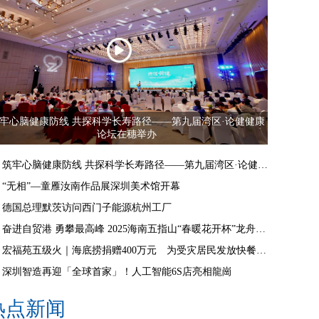
牢心脑健康防线 共探科学长寿路径——第九届湾区·论健健康
论坛在穗举办
筑牢心脑健康防线 共探科学长寿路径——第九届湾区·论健健康论坛在穗举办
“无相”—童雁汝南作品展深圳美术馆开幕
德国总理默茨访问西门子能源杭州工厂
奋进自贸港 勇攀最高峰 2025海南五指山“春暖花开杯”龙舟邀请赛开赛
宏福苑五级火｜海底捞捐赠400万元 为受灾居民发放快餐食物
深圳智造再迎「全球首家」！人工智能6S店亮相龍崗
热点新闻