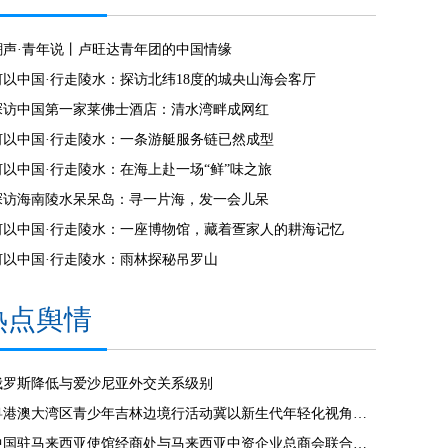
潮声·青年说丨卢旺达青年团的中国情缘
何以中国·行走陵水：探访北纬18度的城央山海会客厅
探访中国第一家莱佛士酒店：清水湾畔成网红
何以中国·行走陵水：一条游艇服务链已然成型
何以中国·行走陵水：在海上赴一场“鲜”味之旅
探访海南陵水呆呆岛：寻一片海，发一会儿呆
何以中国·行走陵水：一座博物馆，藏着疍家人的耕海记忆
何以中国·行走陵水：雨林探秘吊罗山
热点舆情
俄罗斯降低与爱沙尼亚外交关系级别
粤港澳大湾区青少年吉林边境行活动冀以新生代年轻化视角见证发展
中国驻马来西亚使馆经商处与马来西亚中资企业总商会联合举办“中国经济发展”线上讲座