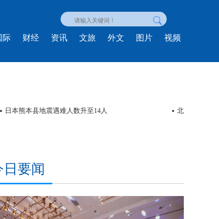
国际
财经
资讯
文旅
外文
图片
视频
委内瑞拉强震遇难人数上升至5546人
联合国人权
今日要闻