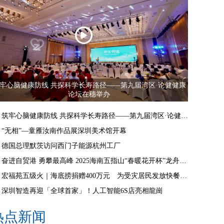
牢心脑健康防线 共探科学长寿路径——第九届湾区·论健健康
论坛在穗举办
筑牢心脑健康防线 共探科学长寿路径——第九届湾区·论健健康论坛在穗举办
“无相”—童雁汝南作品展深圳美术馆开幕
德国总理默茨访问西门子能源杭州工厂
奋进自贸港 勇攀最高峰 2025海南五指山“春暖花开杯”龙舟邀请赛开赛
宏福苑五级火｜海底捞捐赠400万元 为受灾居民发放快餐食物
深圳智造再迎「全球首家」！人工智能6S店亮相龍崗
热点新闻