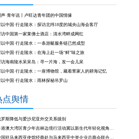
潮声·青年说丨卢旺达青年团的中国情缘
何以中国·行走陵水：探访北纬18度的城央山海会客厅
探访中国第一家莱佛士酒店：清水湾畔成网红
何以中国·行走陵水：一条游艇服务链已然成型
何以中国·行走陵水：在海上赴一场“鲜”味之旅
探访海南陵水呆呆岛：寻一片海，发一会儿呆
何以中国·行走陵水：一座博物馆，藏着疍家人的耕海记忆
何以中国·行走陵水：雨林探秘吊罗山
热点舆情
俄罗斯降低与爱沙尼亚外交关系级别
粤港澳大湾区青少年吉林边境行活动冀以新生代年轻化视角见证发展
中国驻马来西亚使馆经商处与马来西亚中资企业总商会联合举办“中国经济发展”线上讲座