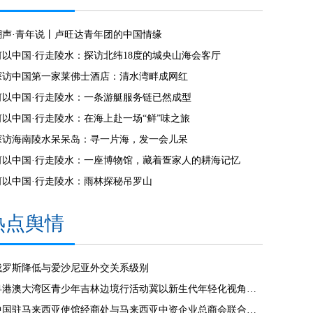
潮声·青年说丨卢旺达青年团的中国情缘
何以中国·行走陵水：探访北纬18度的城央山海会客厅
探访中国第一家莱佛士酒店：清水湾畔成网红
何以中国·行走陵水：一条游艇服务链已然成型
何以中国·行走陵水：在海上赴一场“鲜”味之旅
探访海南陵水呆呆岛：寻一片海，发一会儿呆
何以中国·行走陵水：一座博物馆，藏着疍家人的耕海记忆
何以中国·行走陵水：雨林探秘吊罗山
热点舆情
俄罗斯降低与爱沙尼亚外交关系级别
粤港澳大湾区青少年吉林边境行活动冀以新生代年轻化视角见证发展
中国驻马来西亚使馆经商处与马来西亚中资企业总商会联合举办“中国经济发展”线上讲座