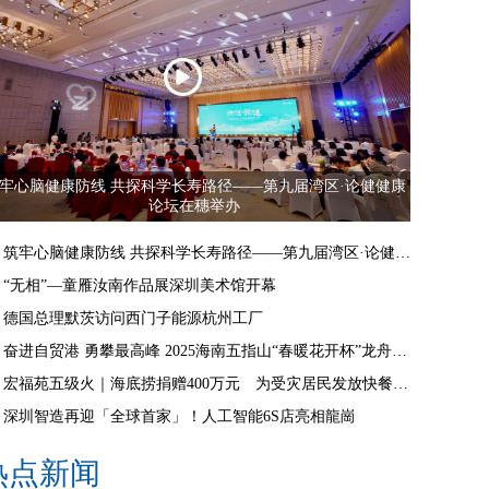
牢心脑健康防线 共探科学长寿路径——第九届湾区·论健健康
论坛在穗举办
筑牢心脑健康防线 共探科学长寿路径——第九届湾区·论健健康论坛在穗举办
“无相”—童雁汝南作品展深圳美术馆开幕
德国总理默茨访问西门子能源杭州工厂
奋进自贸港 勇攀最高峰 2025海南五指山“春暖花开杯”龙舟邀请赛开赛
宏福苑五级火｜海底捞捐赠400万元 为受灾居民发放快餐食物
深圳智造再迎「全球首家」！人工智能6S店亮相龍崗
热点新闻