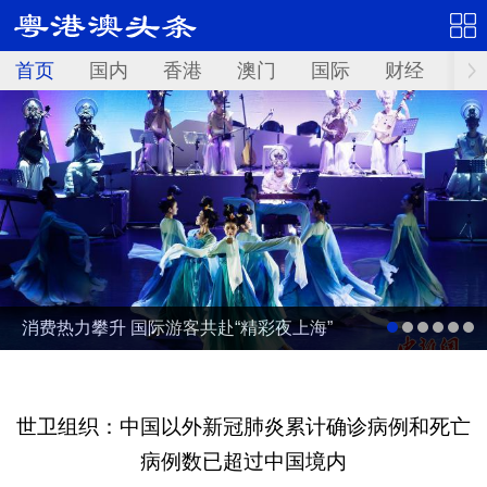
首页
国内
香港
澳门
国际
财经
资
消费热力攀升 国际游客共赴“精彩夜上海”
世卫组织：中国以外新冠肺炎累计确诊病例和死亡
病例数已超过中国境内