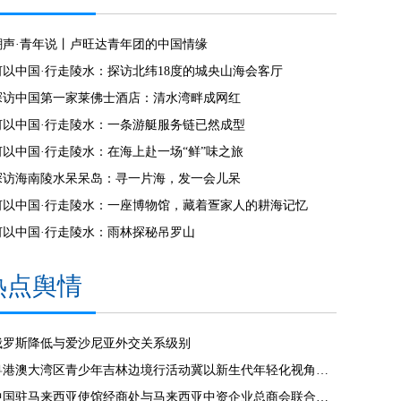
潮声·青年说丨卢旺达青年团的中国情缘
何以中国·行走陵水：探访北纬18度的城央山海会客厅
探访中国第一家莱佛士酒店：清水湾畔成网红
何以中国·行走陵水：一条游艇服务链已然成型
何以中国·行走陵水：在海上赴一场“鲜”味之旅
探访海南陵水呆呆岛：寻一片海，发一会儿呆
何以中国·行走陵水：一座博物馆，藏着疍家人的耕海记忆
何以中国·行走陵水：雨林探秘吊罗山
热点舆情
俄罗斯降低与爱沙尼亚外交关系级别
粤港澳大湾区青少年吉林边境行活动冀以新生代年轻化视角见证发展
中国驻马来西亚使馆经商处与马来西亚中资企业总商会联合举办“中国经济发展”线上讲座