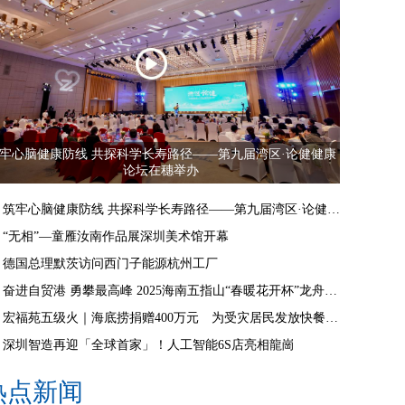
牢心脑健康防线 共探科学长寿路径——第九届湾区·论健健康
论坛在穗举办
筑牢心脑健康防线 共探科学长寿路径——第九届湾区·论健健康论坛在穗举办
“无相”—童雁汝南作品展深圳美术馆开幕
德国总理默茨访问西门子能源杭州工厂
奋进自贸港 勇攀最高峰 2025海南五指山“春暖花开杯”龙舟邀请赛开赛
宏福苑五级火｜海底捞捐赠400万元 为受灾居民发放快餐食物
深圳智造再迎「全球首家」！人工智能6S店亮相龍崗
热点新闻