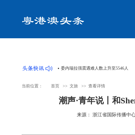
轴线上”焕新绽彩行动计划
委内瑞拉强震遇难人数上升至5546人
当前位置：
首页
>>
文旅
>>
查看详情
潮声·青年说丨和She
来源： 浙江省国际传播中心 时间：