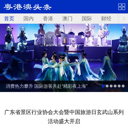
首页
国内
香港
澳门
国际
财经
资
消费热力攀升 国际游客共赴“精彩夜上海”
广东省景区行业协会大会暨中国旅游日玄武山系列
活动盛大开启