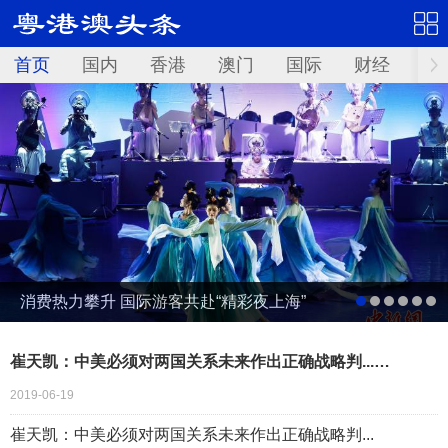
首页
国内
香港
澳门
国际
财经
资
消费热力攀升 国际游客共赴“精彩夜上海”
崔天凯：中美必须对两国关系未来作出正确战略判...…
2019-06-19
崔天凯：中美必须对两国关系未来作出正确战略判...